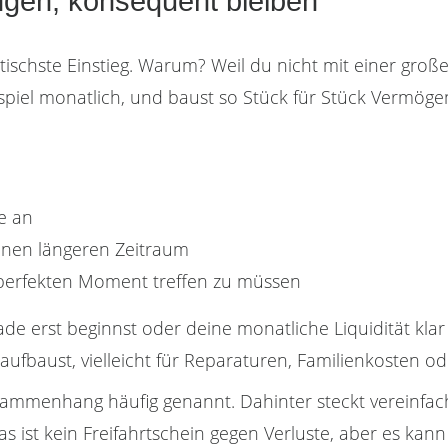
ngen, konsequent bleiben
atischste Einstieg. Warum? Weil du nicht mit einer gro
spiel monatlich, und baust so Stück für Stück Vermöge
e an
einen längeren Zeitraum
perfekten Moment treffen zu müssen
de erst beginnst oder deine monatliche Liquidität klar s
fbaust, vielleicht für Reparaturen, Familienkosten ode
sammenhang häufig genannt. Dahinter steckt vereinfach
Das ist kein Freifahrtschein gegen Verluste, aber es k