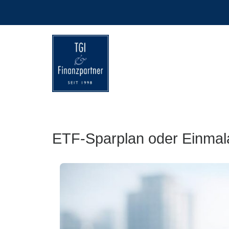
TGI
Finanzpartner
GmbH
ETF-Sparplan oder Einmala
&
Co.
KG